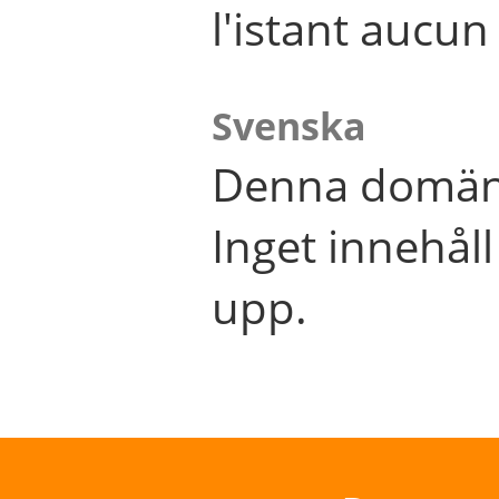
l'istant aucu
Svenska
Denna domän 
Inget innehål
upp.